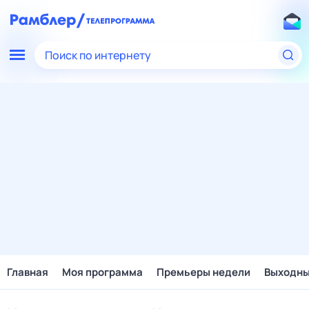
Поиск по интернету
Главная
Моя программа
Премьеры недели
Выходн