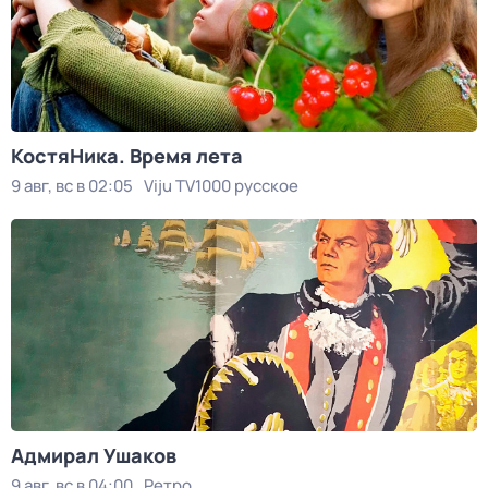
КостяНика. Время лета
9 авг, вс в 02:05
Viju TV1000 русское
Адмирал Ушаков
9 авг, вс в 04:00
Ретро