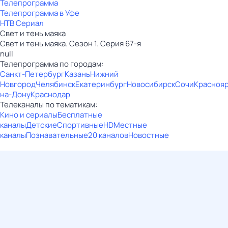
Телепрограмма
Телепрограмма в Уфе
НТВ Сериал
Свет и тень маяка
Свет и тень маяка. Сезон 1. Серия 67-я
null
Телепрограмма по городам:
Санкт-Петербург
Казань
Нижний
Новгород
Челябинск
Екатеринбург
Новосибирск
Сочи
Красноя
на-Дону
Краснодар
Телеканалы по тематикам:
Кино и сериалы
Бесплатные
каналы
Детские
Спортивные
HD
Местные
каналы
Познавательные
20 каналов
Новостные