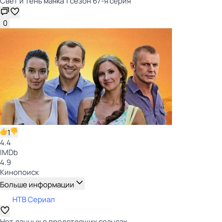
Свет и тень маяка 1 сезон 67-я серия
0
1
4.4
IMDb
4.9
Кинопоиск
Больше информации
НТВ Сериал
Нет данных о предстоящих сеансах