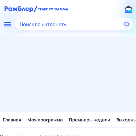
Поиск по интернету
Главная
Моя программа
Премьеры недели
Выходн