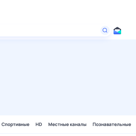
Спортивные
HD
Местные каналы
Познавательные