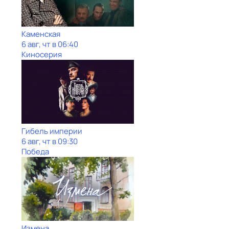
Каменская
6 авг, чт в 06:40
Киносерия
Гибель империи
6 авг, чт в 09:30
Победа
Измена