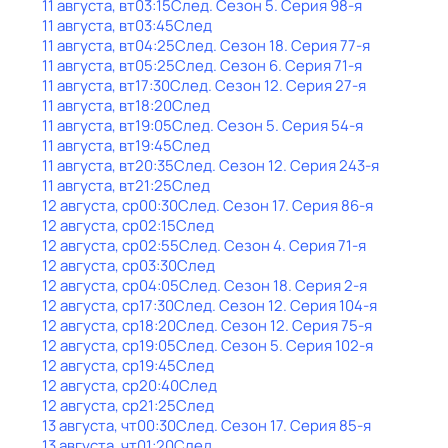
11 августа, вт
03:15
След
. Сезон 5
. Серия 98-я
11 августа, вт
03:45
След
11 августа, вт
04:25
След
. Сезон 18
. Серия 77-я
11 августа, вт
05:25
След
. Сезон 6
. Серия 71-я
11 августа, вт
17:30
След
. Сезон 12
. Серия 27-я
11 августа, вт
18:20
След
11 августа, вт
19:05
След
. Сезон 5
. Серия 54-я
11 августа, вт
19:45
След
11 августа, вт
20:35
След
. Сезон 12
. Серия 243-я
11 августа, вт
21:25
След
12 августа, ср
00:30
След
. Сезон 17
. Серия 86-я
12 августа, ср
02:15
След
12 августа, ср
02:55
След
. Сезон 4
. Серия 71-я
12 августа, ср
03:30
След
12 августа, ср
04:05
След
. Сезон 18
. Серия 2-я
12 августа, ср
17:30
След
. Сезон 12
. Серия 104-я
12 августа, ср
18:20
След
. Сезон 12
. Серия 75-я
12 августа, ср
19:05
След
. Сезон 5
. Серия 102-я
12 августа, ср
19:45
След
12 августа, ср
20:40
След
12 августа, ср
21:25
След
13 августа, чт
00:30
След
. Сезон 17
. Серия 85-я
13 августа, чт
01:20
След