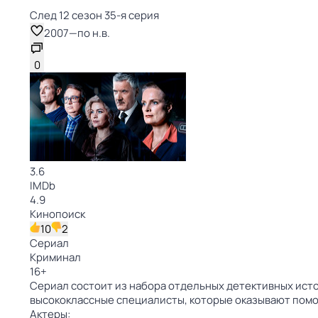
След 12 сезон 35-я серия
2007
—
по н.в.
0
3.6
IMDb
4.9
Кинопоиск
10
2
Сериал
Криминал
16
+
Сериал состоит из набора отдельных детективных исто
высококлассные специалисты, которые оказывают пом
Актеры: