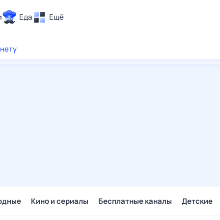
и
Еда
Ещё
Почта
рнету
ия и отдых
Поиск
Погода
ТВ-программа
и и тренды
 ситуации
 вместе
Помощь
одные
Кино и сериалы
Бесплатные каналы
Детские