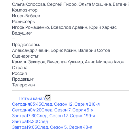
Ольга Копосова,
Сергей Пиоро,
Ольга Мокшина,
Евгений
Композитор:
Игорь Бабаев
Режиссеры:
Игорь Ромащенко,
Всеволод Аравин,
Юрий Харнас
Ведущие:
—
Продюссеры:
Александр Левин,
Борис Кокин,
Валерий Сотов
Сценаристы:
Камиль Закиров,
Вячеслав Кушнир,
Анна Милена Амон
Страна:
Россия
Продакшн:
Телероман
Пятый канал
Сегодня
03:45
След
. Сезон 12
. Серия 218-я
Сегодня
04:20
След
. Сезон 7
. Серия 5-я
Завтра
17:30
След
. Сезон 12
. Серия 199-я
Завтра
18:20
След
Завтра
19:05
След
. Сезон 5
. Серия 48-я