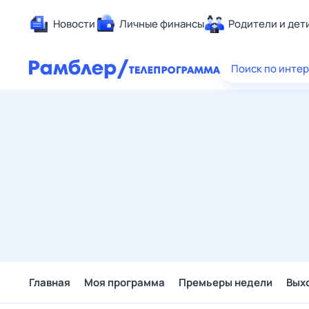
Новости
Личные финансы
Родители и дет
Здоровье
Поиск по инте
Развлечен
Дом и уют
Спорт
Карьера
Авто
Технологи
Жизненные
Сберегаем
Гороскопы
Главная
Моя программа
Премьеры недели
Вых