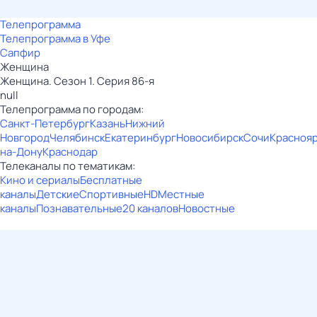
Телепрограмма
Телепрограмма в Уфе
Сапфир
Женщина
Женщина. Сезон 1. Серия 86-я
null
Телепрограмма по городам:
Санкт-Петербург
Казань
Нижний
Новгород
Челябинск
Екатеринбург
Новосибирск
Сочи
Красноя
на-Дону
Краснодар
Телеканалы по тематикам:
Кино и сериалы
Бесплатные
каналы
Детские
Спортивные
HD
Местные
каналы
Познавательные
20 каналов
Новостные