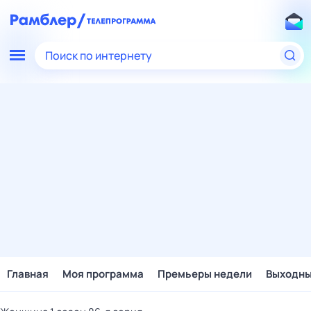
Поиск по интернету
Главная
Моя программа
Премьеры недели
Выходн