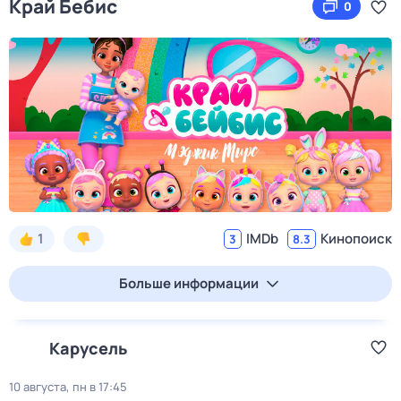
Край Бебис
0
1
IMDb
Кинопоиск
3
8.3
Больше информации
Карусель
10 августа, пн в 17:45