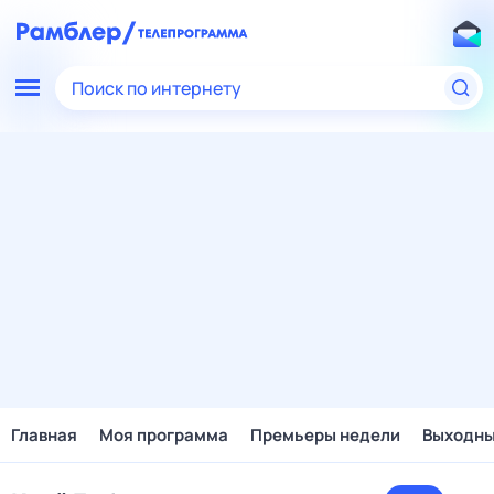
Поиск по интернету
Главная
Моя программа
Премьеры недели
Выходн