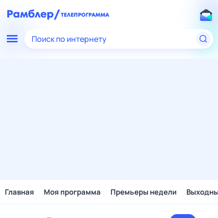
Поиск по интернету
Главная
Моя программа
Премьеры недели
Выходн