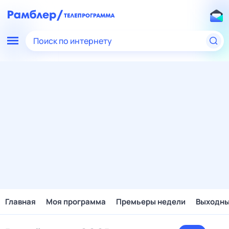
Поиск по интернету
Главная
Моя программа
Премьеры недели
Выходн