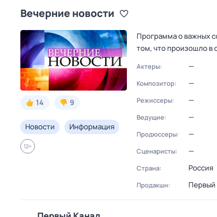
Вечерние новости
Программа о важных со
том, что произошло в 
—
Актеры:
—
Композитор:
—
Режиссеры:
14
9
—
Ведущие:
Новости
Информация
—
Продюссеры:
12
+
—
Сценаристы:
Россия
Страна:
Первый 
Продакшн:
Первый Канал