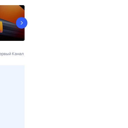
Прошедшее ВРЕМЯ
Известия
ервый Канал
Сегодня в 04:00
Ностальгия
7 авг, пт в 06:0