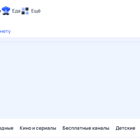
и
Еда
Ещё
Почта
рнету
ия и отдых
Поиск
Погода
ТВ-программа
и и тренды
 ситуации
 вместе
Помощь
одные
Кино и сериалы
Бесплатные каналы
Детские