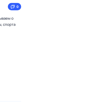
0
ываем о
ы, спорта