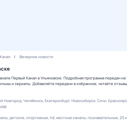
Канал
Вечерние новости
вске
анале Первый Канал в Ульяновске. Подробная программа передач на 
льмы и сериалы. Добавляйте передачи в избранное, читайте отзыв
й Новгород
Челябинск
Екатеринбург
Новосибирск
Сочи
Краснояр
одар
налы
детские
спортивные
hd
местные каналы
познавательные
20 