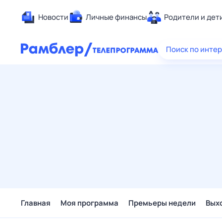
Новости
Личные финансы
Родители и дет
Здоровье
Поиск по инте
Развлечен
Дом и уют
Спорт
Карьера
Авто
Технологи
Жизненные
Сберегаем
Гороскопы
Главная
Моя программа
Премьеры недели
Вых