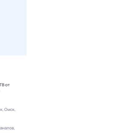
ТВ от
ы
ск
Омск
каналов