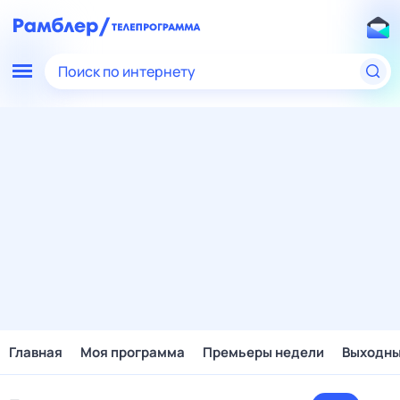
Поиск по интернету
Главная
Моя программа
Премьеры недели
Выходн