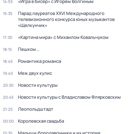
«Игра в бисер» с Игорем Волгиным
14:55
Парад лауреатов XXVI Международного
15:35
телевизионного конкурса юных музыкантов
«Щелкунчик»
«Картина мира» с Михаилом Ковальчуком
17:30
Пешком...
18:15
Романтика романса
18:45
Меж двух кулис
19:40
Новости культуры
20:30
Новости культуры с Владиславом Флярковским
20:45
Леопольдштадт
21:25
Королевская свадьба
00:00
Малыши-бородавочники и их история
01:35