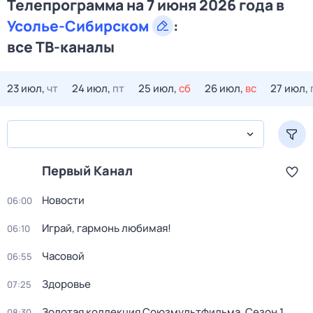
Телепрограмма на 7 июня 2026 года в
Усолье-Сибирском
:
все ТВ-каналы
23 июл,
чт
24 июл,
пт
25 июл,
сб
26 июл,
вс
27 июл,
Первый Канал
Новости
06:00
Играй, гармонь любимая!
06:10
Часовой
06:55
Здоровье
07:25
Золотая коллекция Союзмультфильма
. Сезон 1
.
08:30