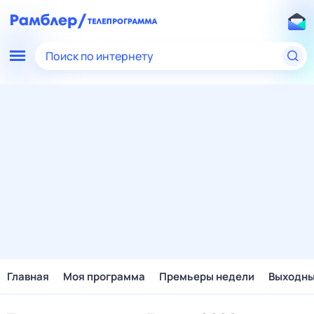
Поиск по интернету
Главная
Моя программа
Премьеры недели
Выходн