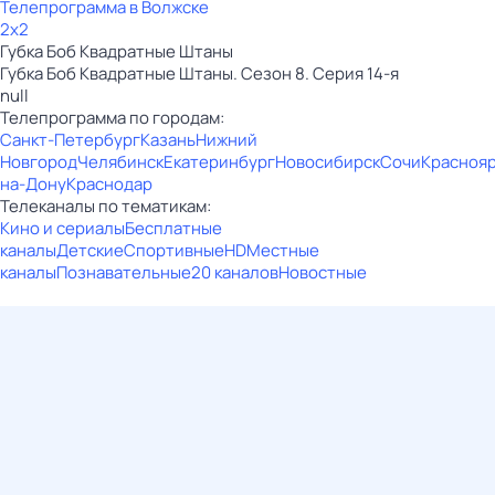
Телепрограмма в Волжске
2x2
Губка Боб Квадратные Штаны
Губка Боб Квадратные Штаны. Сезон 8. Серия 14-я
null
Телепрограмма по городам:
Санкт-Петербург
Казань
Нижний
Новгород
Челябинск
Екатеринбург
Новосибирск
Сочи
Красноя
на-Дону
Краснодар
Телеканалы по тематикам:
Кино и сериалы
Бесплатные
каналы
Детские
Спортивные
HD
Местные
каналы
Познавательные
20 каналов
Новостные