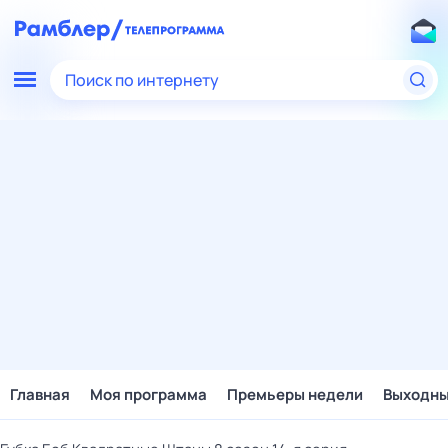
Поиск по интернету
Главная
Моя программа
Премьеры недели
Выходн