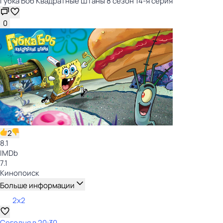
Губка Боб Квадратные Штаны 8 сезон 14-я серия
0
2
8.1
IMDb
7.1
Кинопоиск
Больше информации
2x2
Сегодня в 20:30