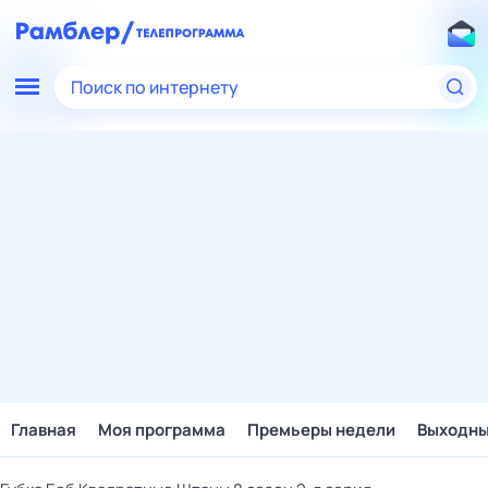
Поиск по интернету
Главная
Моя программа
Премьеры недели
Выходн