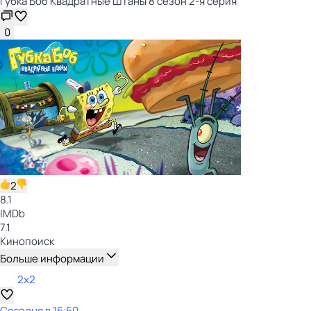
Губка Боб Квадратные Штаны 8 сезон 2-я серия
0
2
8.1
IMDb
7.1
Кинопоиск
Больше информации
2x2
Сегодня в 16:50