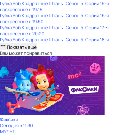
Губка Боб Квадратные Штаны
. Сезон 5
. Серия 15-я
воскресенье
в
19:15
Губка Боб Квадратные Штаны
. Сезон 5
. Серия 16-я
воскресенье
в
19:50
Губка Боб Квадратные Штаны
. Сезон 5
. Серия 17-я
воскресенье
в
20:20
Губка Боб Квадратные Штаны
. Сезон 5
. Серия 18-я
Показать ещё
Вам может понравиться
Фиксики
Сегодня в 11:30
МУЛЬТ