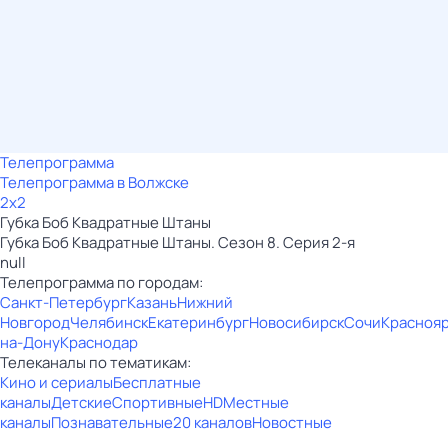
Телепрограмма
Телепрограмма в Волжске
2x2
Губка Боб Квадратные Штаны
Губка Боб Квадратные Штаны. Сезон 8. Серия 2-я
null
Телепрограмма по городам:
Санкт-Петербург
Казань
Нижний
Новгород
Челябинск
Екатеринбург
Новосибирск
Сочи
Красноя
на-Дону
Краснодар
Телеканалы по тематикам:
Кино и сериалы
Бесплатные
каналы
Детские
Спортивные
HD
Местные
каналы
Познавательные
20 каналов
Новостные