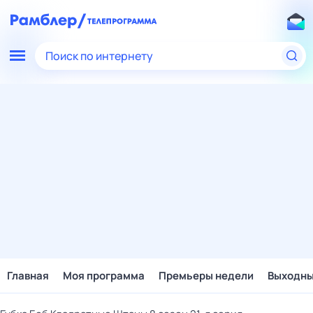
Поиск по интернету
Главная
Моя программа
Премьеры недели
Выходн