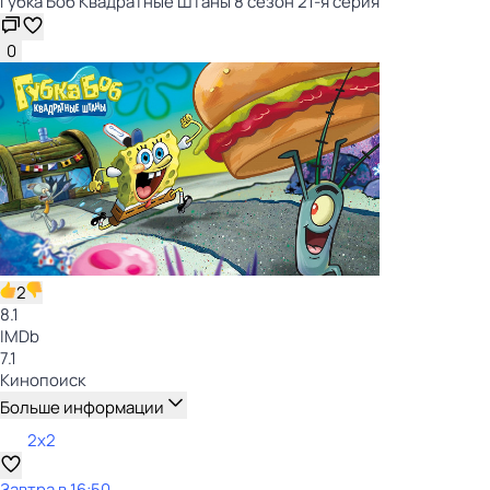
Губка Боб Квадратные Штаны 8 сезон 21-я серия
0
2
8.1
IMDb
7.1
Кинопоиск
Больше информации
2x2
Завтра в 16:50