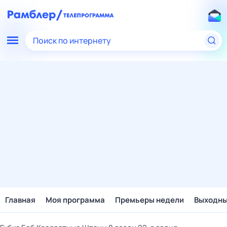
Поиск по интернету
Главная
Моя программа
Премьеры недели
Выходн