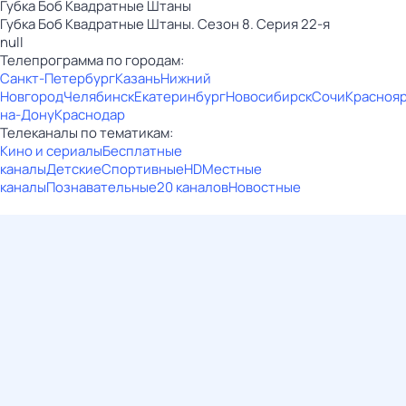
Губка Боб Квадратные Штаны
Губка Боб Квадратные Штаны. Сезон 8. Серия 22-я
null
Телепрограмма по городам:
Санкт-Петербург
Казань
Нижний
Новгород
Челябинск
Екатеринбург
Новосибирск
Сочи
Красноя
на-Дону
Краснодар
Телеканалы по тематикам:
Кино и сериалы
Бесплатные
каналы
Детские
Спортивные
HD
Местные
каналы
Познавательные
20 каналов
Новостные