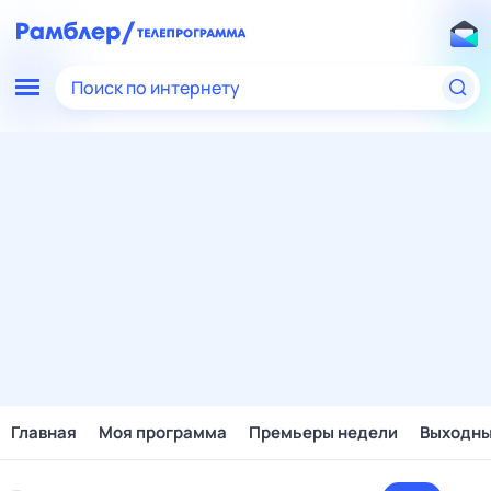
Поиск по интернету
Главная
Моя программа
Премьеры недели
Выходн