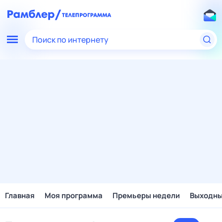
Поиск по интернету
Главная
Моя программа
Премьеры недели
Выходн