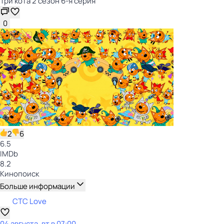
Три кота 2 сезон 6-я серия
0
2
6
6.5
IMDb
8.2
Кинопоиск
Больше информации
СТС Love
04 августа, вт в 07:00