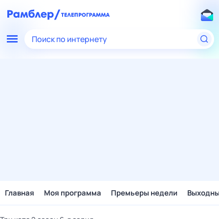
Поиск по интернету
Главная
Моя программа
Премьеры недели
Выходн