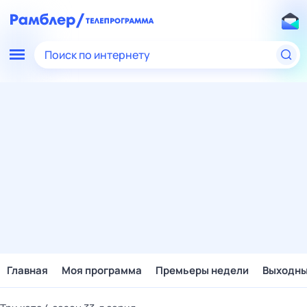
Поиск по интернету
Главная
Моя программа
Премьеры недели
Выходн