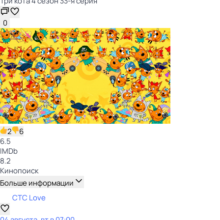
Три кота 4 сезон 33-я серия
0
2
6
6.5
IMDb
8.2
Кинопоиск
Больше информации
СТС Love
04 августа, вт в 07:00