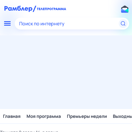
Поиск по интернету
Главная
Моя программа
Премьеры недели
Выходн