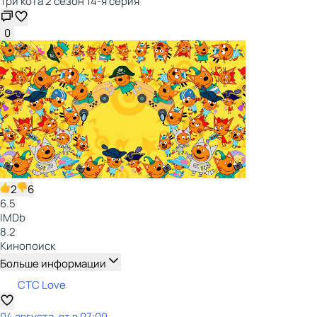
Три кота 2 сезон 14-я серия
0
2
6
6.5
IMDb
8.2
Кинопоиск
Больше информации
СТС Love
04 августа, вт в 07:00