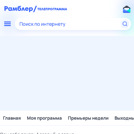
Поиск по интернету
Главная
Моя программа
Премьеры недели
Выходн