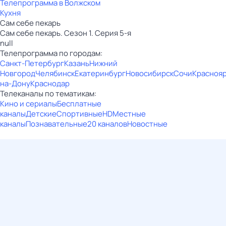
Телепрограмма в Волжском
Кухня
Сам себе пекарь
Сам себе пекарь. Сезон 1. Серия 5-я
null
Телепрограмма по городам:
Санкт-Петербург
Казань
Нижний
Новгород
Челябинск
Екатеринбург
Новосибирск
Сочи
Красноя
на-Дону
Краснодар
Телеканалы по тематикам:
Кино и сериалы
Бесплатные
каналы
Детские
Спортивные
HD
Местные
каналы
Познавательные
20 каналов
Новостные