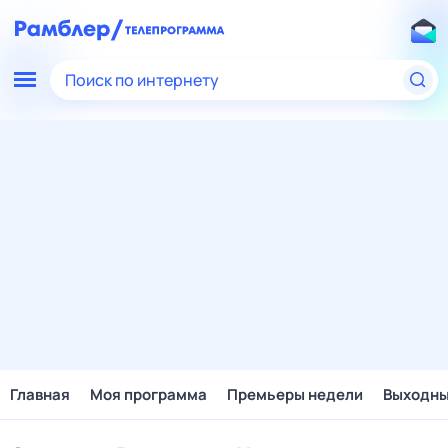
Поиск по интернету
Главная
Моя программа
Премьеры недели
Выходн