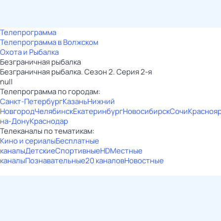
Телепрограмма
Телепрограмма в Волжском
Охота и Рыбалка
Безгрaничнaя pыбалка
Безгрaничнaя pыбалка. Сезон 2. Серия 2-я
null
Телепрограмма по городам:
Санкт-Петербург
Казань
Нижний
Новгород
Челябинск
Екатеринбург
Новосибирск
Сочи
Красноя
на-Дону
Краснодар
Телеканалы по тематикам:
Кино и сериалы
Бесплатные
каналы
Детские
Спортивные
HD
Местные
каналы
Познавательные
20 каналов
Новостные