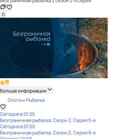
Безгрaничнaя pыбалка 2 сезон 2-я серия
0
Больше информации
Охота и Рыбалка
Сегодня в 01:25
Безгрaничнaя pыбалка
. Сезон 2
. Серия 5-я
Сегодня в 01:50
Безгрaничнaя pыбалка
. Сезон 2
. Серия 6-я
Завтра в 20:55