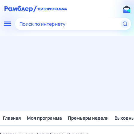
Поиск по интернету
Главная
Моя программа
Премьеры недели
Выходн