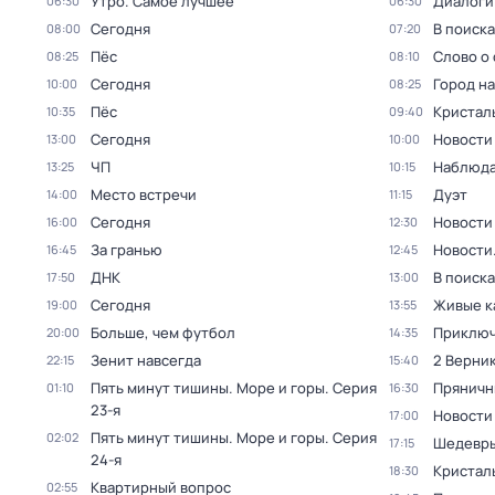
Утро. Самое лучшее
Диалоги
06:30
06:30
Сегодня
В поиск
08:00
07:20
Пёс
Слово о 
08:25
08:10
Сегодня
Город н
10:00
08:25
Пёс
Кристал
10:35
09:40
Сегодня
Новости
13:00
10:00
ЧП
Наблюда
13:25
10:15
Место встречи
Дуэт
14:00
11:15
Сегодня
Новости
16:00
12:30
За гранью
Новости
16:45
12:45
ДНК
В поиск
17:50
13:00
Сегодня
Живые к
19:00
13:55
Больше, чем футбол
Приключ
20:00
14:35
Зенит навсегда
2 Верник
22:15
15:40
Пять минут тишины. Море и горы
. Серия
Пряничн
01:10
16:30
23-я
Новости
17:00
Пять минут тишины. Море и горы
. Серия
02:02
Шедевры
17:15
24-я
Кристал
18:30
Квартирный вопрос
02:55