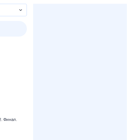
пт
1 авг,
сб
2 авг,
вс
3 авг,
пн
4 авг,
вт
Вчера
Сегод
. Финал.