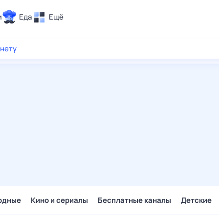
и
Еда
Ещё
Почта
рнету
ия и отдых
Поиск
Погода
ТВ-программа
и и тренды
 ситуации
 вместе
Помощь
одные
Кино и сериалы
Бесплатные каналы
Детские