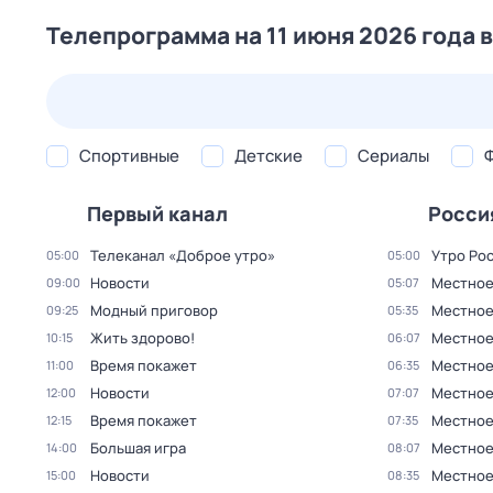
Телепрограмма на 11 июня 2026 года 
23 июл,
чт
24 июл,
пт
25 июл,
сб
26 июл,
вс
Спортивные
Детские
Сериалы
Первый канал
Росси
Телеканал «Доброе утро»
Утро Ро
05:00
05:00
Новости
Местное
09:00
05:07
Модный приговор
Местное
09:25
05:35
Жить здорово!
Местное
10:15
06:07
Время покажет
Местное
11:00
06:35
Новости
Местное
12:00
07:07
Время покажет
Местное
12:15
07:35
Большая игра
Местное
14:00
08:07
Новости
Местное
15:00
08:35