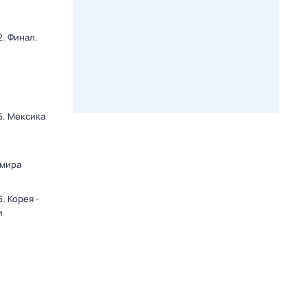
. Финал.
6. Мексика
и
 мира
. Корея -
и