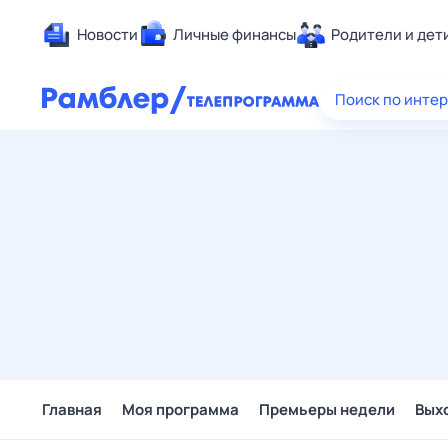
Новости
Личные финансы
Родители и дет
Здоровье
Поиск по инте
Развлечен
Дом и уют
Спорт
Карьера
Авто
Технологи
Жизненные
Сберегаем
Гороскопы
Главная
Моя программа
Премьеры недели
Вых