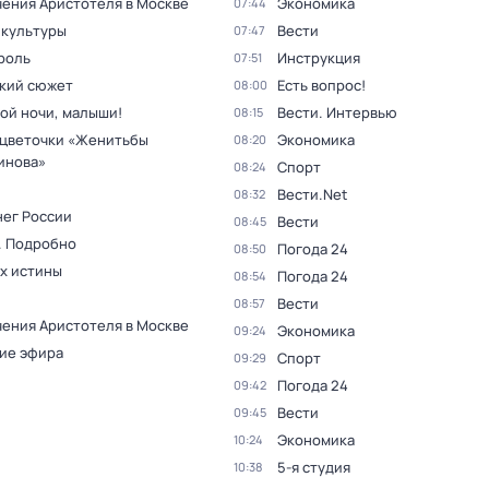
ения Аристотеля в Москве
Экономика
07:44
 культуры
Вести
07:47
роль
Инструкция
07:51
кий сюжет
Есть вопрос!
08:00
ой ночи, малыши!
Вести. Интервью
08:15
цветочки «Женитьбы
Экономика
08:20
инова»
Спорт
08:24
Вести.Net
08:32
нег России
Вести
08:45
. Подробно
Погода 24
08:50
ах истины
Погода 24
08:54
Вести
08:57
ения Аристотеля в Москве
Экономика
09:24
ие эфира
Спорт
09:29
Погода 24
09:42
Вести
09:45
Экономика
10:24
5-я студия
10:38