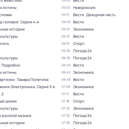
 о животных
Вести
05:00
ах истины
Новороссия
05:02
словах
Вести. Дежурная часть
05:31
ад головой
. Серия 4-я
Вести
06:00
ьные истории
Экономика
06:07
 культуры
Вести
06:10
тель
Спорт
06:31
Погода 24
06:35
 культуры
Погода 24
06:39
. Подробно
Вести
06:40
ах истины
Экономика
06:45
артинки. Тамара Полетика
Вести
06:48
ения Электроника
. Серия 3-я
Экономика
07:08
 2
Вести
07:11
ый домик
Спорт
07:18
 культуры
Экономика
07:23
 русской музыки
Погода 24
07:32
ьные истории
Погода 24
07:36