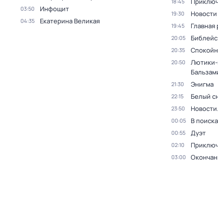
Приключ
18:45
Инфощит
03:50
Новости
19:30
Екатерина Великая
04:35
Главная 
19:45
Библейс
20:05
Спокойн
20:35
Лютики-
20:50
Бальзам
Энигма
21:30
Белый с
22:15
Новости
23:50
В поиск
00:05
Дуэт
00:55
Приключ
02:10
Окончан
03:00