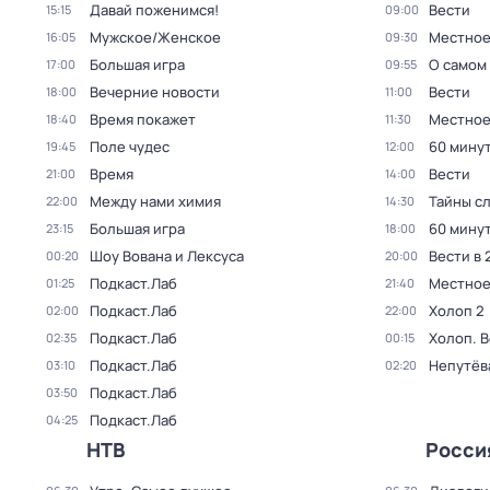
Давай поженимся!
Вести
15:15
09:00
Мужское/Женское
Местное
16:05
09:30
Большая игра
О самом
17:00
09:55
Вечерние новости
Вести
18:00
11:00
Время покажет
Местное
18:40
11:30
Поле чудес
60 мину
19:45
12:00
Время
Вести
21:00
14:00
Между нами химия
Тайны с
22:00
14:30
Большая игра
60 мину
23:15
18:00
Шоу Вована и Лексуса
Вести в 
00:20
20:00
Подкаст.Лаб
Местное
01:25
21:40
Подкаст.Лаб
Холоп 2
02:00
22:00
Подкаст.Лаб
Холоп. 
02:35
00:15
Подкаст.Лаб
Непутёв
03:10
02:20
Подкаст.Лаб
03:50
Подкаст.Лаб
04:25
НТВ
Росси