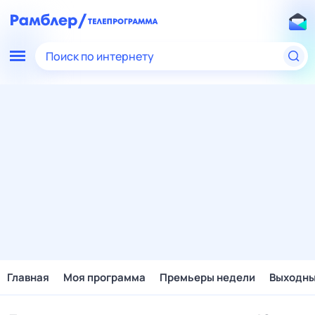
Поиск по интернету
Главная
Моя программа
Премьеры недели
Выходн