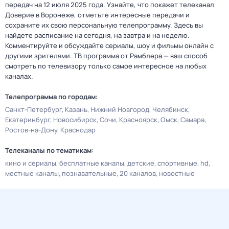
передач на 12 июля 2025 года. Узнайте, что покажет телеканал
Доверие в Воронеже, отметьте интересные передачи и
сохраните их свою персональную телепрограмму. Здесь вы
найдете расписание на сегодня, на завтра и на неделю.
Комментируйте и обсуждайте сериалы, шоу и фильмы онлайн с
другими зрителями. ТВ программа от Рамблера — ваш способ
смотреть по телевизору только самое интересное на любых
каналах.
Телепрограмма по городам:
Санкт-Петербург
Казань
Нижний Новгород
Челябинск
Екатеринбург
Новосибирск
Сочи
Красноярск
Омск
Самара
Ростов-на-Дону
Краснодар
Телеканалы по тематикам:
кино и сериалы
бесплатные каналы
детские
спортивные
hd
местные каналы
познавательные
20 каналов
новостные