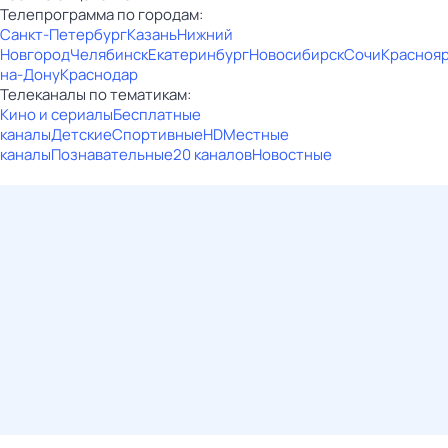
Телепрограмма по городам:
Санкт-Петербург
Казань
Нижний
Новгород
Челябинск
Екатеринбург
Новосибирск
Сочи
Красноя
на-Дону
Краснодар
Телеканалы по тематикам:
Кино и сериалы
Бесплатные
каналы
Детские
Спортивные
HD
Местные
каналы
Познавательные
20 каналов
Новостные