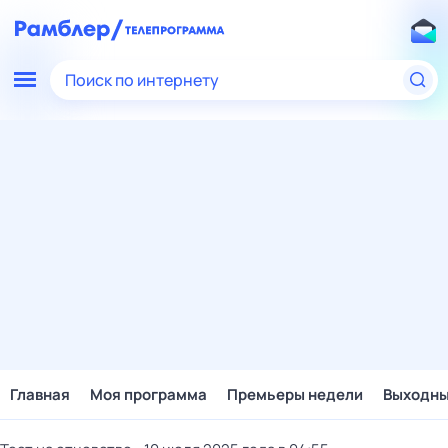
Поиск по интернету
Главная
Моя программа
Премьеры недели
Выходн