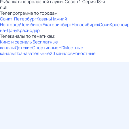
Рыбалка в непролазной глуши. Сезон 1. Серия 18-я
null
Телепрограмма по городам:
Санкт-Петербург
Казань
Нижний
Новгород
Челябинск
Екатеринбург
Новосибирск
Сочи
Красноя
на-Дону
Краснодар
Телеканалы по тематикам:
Кино и сериалы
Бесплатные
каналы
Детские
Спортивные
HD
Местные
каналы
Познавательные
20 каналов
Новостные