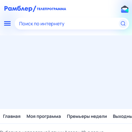
Поиск по интернету
Главная
Моя программа
Премьеры недели
Выходн