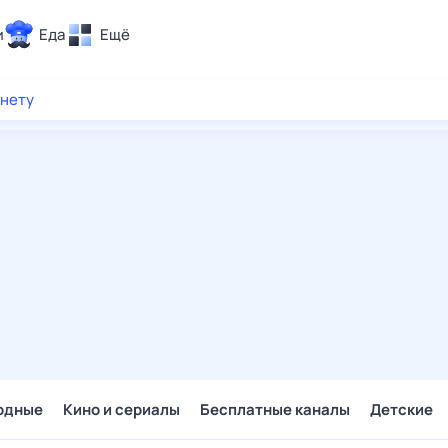
и
Еда
Ещё
Почта
рнету
ия и отдых
Поиск
Погода
ТВ-программа
и и тренды
 ситуации
 вместе
Помощь
одные
Кино и сериалы
Бесплатные каналы
Детские