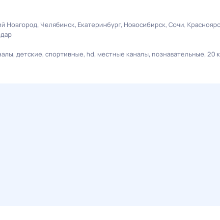
й Новгород
Челябинск
Екатеринбург
Новосибирск
Сочи
Краснояр
одар
налы
детские
спортивные
hd
местные каналы
познавательные
20 