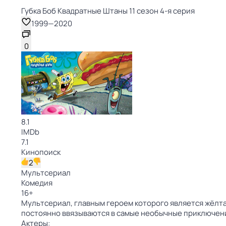
Губка Боб Квадратные Штаны 11 сезон 4-я серия
1999
—
2020
0
8.1
IMDb
7.1
Кинопоиск
2
Мультсериал
Комедия
16
+
Мультсериал, главным героем которого является жёлтая
постоянно ввязываются в самые необычные приключен
Актеры: