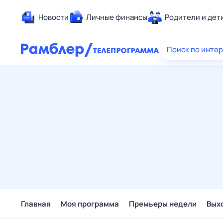
Новости
Личные финансы
Родители и дет
Здоровье
Поиск по инте
Развлечен
Дом и уют
Спорт
Карьера
Авто
Технологи
Жизненные
Сберегаем
Гороскопы
Главная
Моя программа
Премьеры недели
Вых