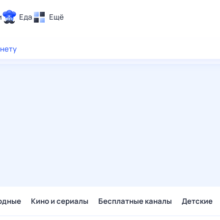
и
Еда
Ещё
Почта
рнету
ия и отдых
Поиск
Погода
ТВ-программа
и и тренды
 ситуации
 вместе
Помощь
одные
Кино и сериалы
Бесплатные каналы
Детские