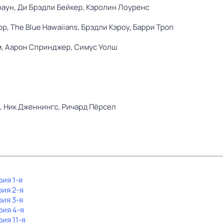
раун,
Ди Брэдли Бейкер,
Кэролин Лоуренс
рр,
The Blue Hawaiians,
Брэдли Кэроу,
Барри Троп
м,
Аарон Спринджер,
Симус Уолш
,
Ник Дженнингс,
Ричард Пёрсел
рия 1-я
рия 2-я
рия 3-я
рия 4-я
рия 11-я