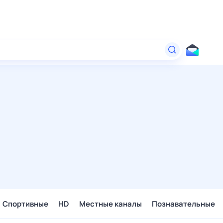
Спортивные
HD
Местные каналы
Познавательные