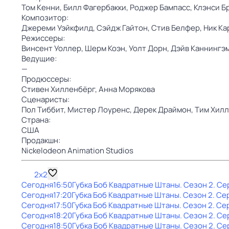
Том Кенни,
Билл Фагербакки,
Роджер Бампасс,
Клэнси Б
Композитор:
Джереми Уэйкфилд,
Сэйдж Гайтон,
Стив Белфер,
Ник Ка
Режиссеры:
Винсент Уоллер,
Шерм Коэн,
Уолт Дорн,
Дэйв Каннингэ
Ведущие:
—
Продюссеры:
Стивен Хилленбёрг,
Анна Морякова
Сценаристы:
Пол Тиббит,
Мистер Лоуренс,
Дерек Драймон,
Тим Хилл
Страна:
США
Продакшн:
Nickelodeon Animation Studios
2x2
Сегодня
16:50
Губка Боб Квадратные Штаны
. Сезон 2
. Се
Сегодня
17:20
Губка Боб Квадратные Штаны
. Сезон 2
. Се
Сегодня
17:50
Губка Боб Квадратные Штаны
. Сезон 2
. Се
Сегодня
18:20
Губка Боб Квадратные Штаны
. Сезон 2
. Се
Сегодня
18:50
Губка Боб Квадратные Штаны
. Сезон 2
. Се