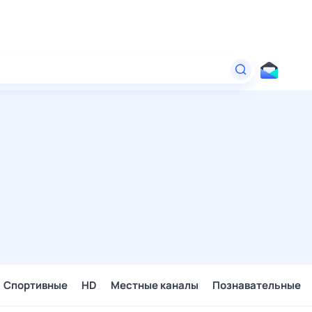
Спортивные
HD
Местные каналы
Познавательные