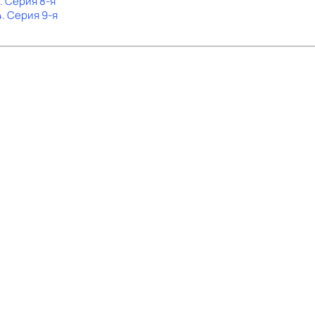
. Серия 8-я
4
. Серия 9-я