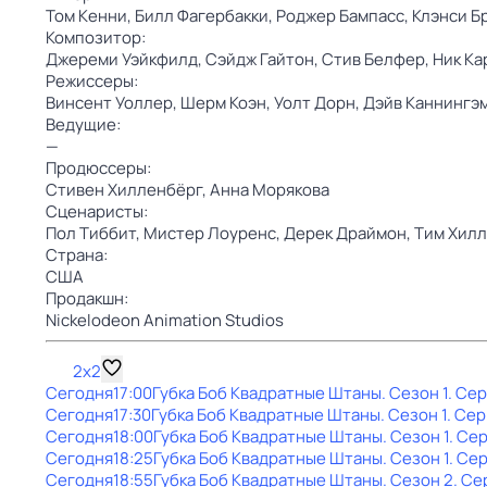
Том Кенни,
Билл Фагербакки,
Роджер Бампасс,
Клэнси Б
Композитор:
Джереми Уэйкфилд,
Сэйдж Гайтон,
Стив Белфер,
Ник Ка
Режиссеры:
Винсент Уоллер,
Шерм Коэн,
Уолт Дорн,
Дэйв Каннингэ
Ведущие:
—
Продюссеры:
Стивен Хилленбёрг,
Анна Морякова
Сценаристы:
Пол Тиббит,
Мистер Лоуренс,
Дерек Драймон,
Тим Хилл
Страна:
США
Продакшн:
Nickelodeon Animation Studios
2x2
Сегодня
17:00
Губка Боб Квадратные Штаны
. Сезон 1
. Сер
Сегодня
17:30
Губка Боб Квадратные Штаны
. Сезон 1
. Сер
Сегодня
18:00
Губка Боб Квадратные Штаны
. Сезон 1
. Се
Сегодня
18:25
Губка Боб Квадратные Штаны
. Сезон 1
. Се
Сегодня
18:55
Губка Боб Квадратные Штаны
. Сезон 2
. Се