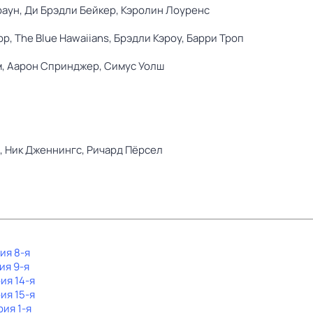
раун,
Ди Брэдли Бейкер,
Кэролин Лоуренс
рр,
The Blue Hawaiians,
Брэдли Кэроу,
Барри Троп
м,
Аарон Спринджер,
Симус Уолш
,
Ник Дженнингс,
Ричард Пёрсел
ия 8-я
ия 9-я
рия 14-я
рия 15-я
рия 1-я