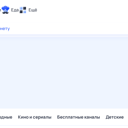
и
Еда
Ещё
Почта
рнету
ия и отдых
Поиск
Погода
ТВ-программа
и и тренды
 ситуации
 вместе
Помощь
одные
Кино и сериалы
Бесплатные каналы
Детские