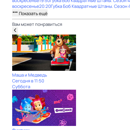
воскресенье
19:50
Губка Боб Квадратные Штаны
. Сезон 4
воскресенье
20:20
Губка Боб Квадратные Штаны
. Сезон 
Показать ещё
Вам может понравиться
Маша и Медведь
Сегодня в 11:50
Суббота