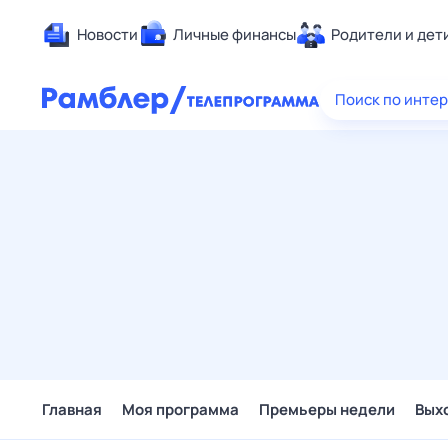
Новости
Личные финансы
Родители и дет
Здоровье
Поиск по инте
Развлечен
Дом и уют
Спорт
Карьера
Авто
Технологи
Жизненные
Сберегаем
Гороскопы
Главная
Моя программа
Премьеры недели
Вых