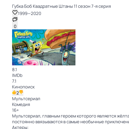
Губка Боб Квадратные Штаны 11 сезон 7-я серия
1999
—
2020
0
8.1
IMDb
7.1
Кинопоиск
2
Мультсериал
Комедия
16
+
Мультсериал, главным героем которого является жёлтая
постоянно ввязываются в самые необычные приключен
Актеры: