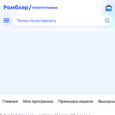
Поиск по интернету
Главная
Моя программа
Премьеры недели
Выходн