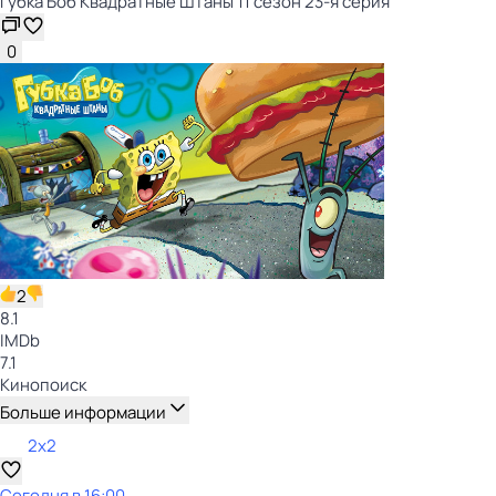
Губка Боб Квадратные Штаны 11 сезон 23-я серия
0
2
8.1
IMDb
7.1
Кинопоиск
Больше информации
2x2
Сегодня в 16:00