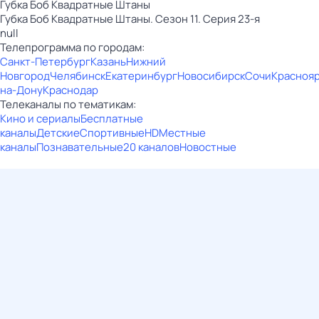
Губка Боб Квадратные Штаны
Губка Боб Квадратные Штаны. Сезон 11. Серия 23-я
null
Телепрограмма по городам:
Санкт-Петербург
Казань
Нижний
Новгород
Челябинск
Екатеринбург
Новосибирск
Сочи
Красноя
на-Дону
Краснодар
Телеканалы по тематикам:
Кино и сериалы
Бесплатные
каналы
Детские
Спортивные
HD
Местные
каналы
Познавательные
20 каналов
Новостные