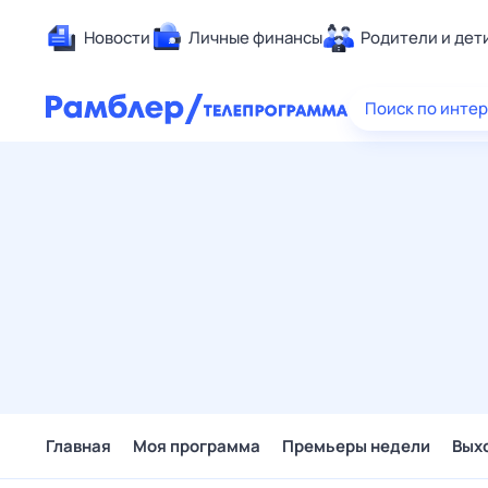
Новости
Личные финансы
Родители и дет
Здоровье
Поиск по инте
Развлечен
Дом и уют
Спорт
Карьера
Авто
Технологи
Жизненные
Сберегаем
Гороскопы
Главная
Моя программа
Премьеры недели
Вых