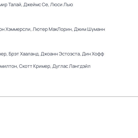
мир Талай,
Джеймс Се,
Люси Лью
он Хэммерсли,
Лютер МакЛорин,
Джим Шуманн
нер,
Брэт Хааланд,
Джоанн Эстоэста,
Дин Хофф
эмилтон,
Скотт Кример,
Дуглас Лангдэйл