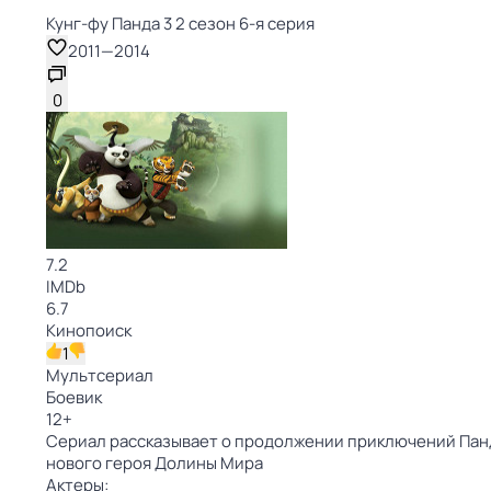
Кунг-фу Панда 3 2 сезон 6-я серия
2011
—
2014
0
7.2
IMDb
6.7
Кинопоиск
1
Мультсериал
Боевик
12
+
Сериал рассказывает о продолжении приключений Панды 
нового героя Долины Мира
Актеры: