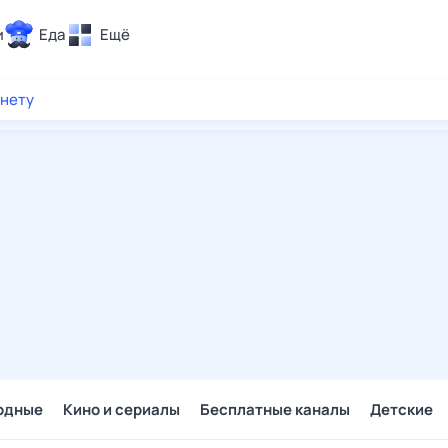
и
Еда
Ещё
Почта
рнету
ия и отдых
Поиск
Погода
ТВ-программа
и и тренды
 ситуации
 вместе
Помощь
одные
Кино и сериалы
Бесплатные каналы
Детские