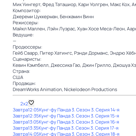
Мик Уингерт,
Фред Таташиор,
Кари Уолгрен,
Макс Кох,
А
Композитор:
Джереми Цуккерман,
Бенжамин Винн
Режиссеры:
Майкл Маллен,
Лэйн Луэрас,
Хуан Хосе Меса-Леон,
Аар
Ведущие:
—
Продюссеры:
Гейб Сварр,
Питер Хатингс,
Рэнди Дорманс,
Эндрю Хёб
Сценаристы:
Кевин Кэмпбелл,
Джессика Гао,
Джин Грилло,
Джошуа Х
Страна:
США
Продакшн:
DreamWorks Animation,
Nickelodeon Productions
2x2
Завтра
12:05
Кунг-фу Панда 3
. Сезон 3
. Серия 14-я
Завтра
12:35
Кунг-фу Панда 3
. Сезон 3
. Серия 15-я
Завтра
13:05
Кунг-фу Панда 3
. Сезон 3
. Серия 16-я
Завтра
13:35
Кунг-фу Панда 3
. Сезон 3
. Серия 17-я
Завтра
14:05
Кунг-фу Панда 3
. Сезон 3
. Серия 18-я