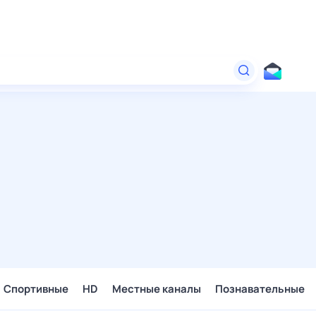
Спортивные
HD
Местные каналы
Познавательные