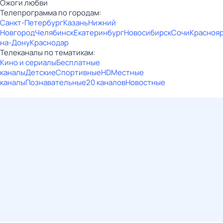
Ожоги любви
Телепрограмма по городам:
Санкт-Петербург
Казань
Нижний
Новгород
Челябинск
Екатеринбург
Новосибирск
Сочи
Красноя
на-Дону
Краснодар
Телеканалы по тематикам:
Кино и сериалы
Бесплатные
каналы
Детские
Спортивные
HD
Местные
каналы
Познавательные
20 каналов
Новостные