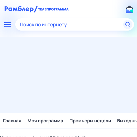
Поиск по интернету
Главная
Моя программа
Премьеры недели
Выходн