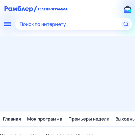
Поиск по интернету
Главная
Моя программа
Премьеры недели
Выходн