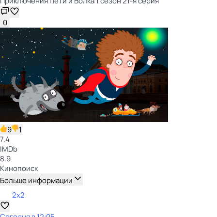
Приключения Пети и Волка 1 сезон 21-я серия
0
9
1
7.4
IMDb
8.9
Кинопоиск
Больше информации
2x2
Сегодня в 12:05