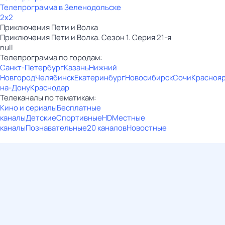
Телепрограмма в Зеленодольске
2x2
Приключения Пети и Волка
Приключения Пети и Волка. Сезон 1. Серия 21-я
null
Телепрограмма по городам:
Санкт-Петербург
Казань
Нижний
Новгород
Челябинск
Екатеринбург
Новосибирск
Сочи
Красноя
на-Дону
Краснодар
Телеканалы по тематикам:
Кино и сериалы
Бесплатные
каналы
Детские
Спортивные
HD
Местные
каналы
Познавательные
20 каналов
Новостные