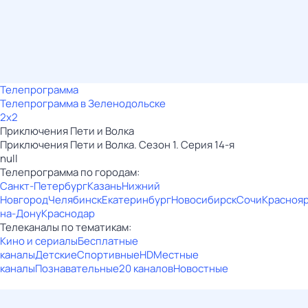
Телепрограмма
Телепрограмма в Зеленодольске
2x2
Приключения Пети и Волка
Приключения Пети и Волка. Сезон 1. Серия 14-я
null
Телепрограмма по городам:
Санкт-Петербург
Казань
Нижний
Новгород
Челябинск
Екатеринбург
Новосибирск
Сочи
Красноя
на-Дону
Краснодар
Телеканалы по тематикам:
Кино и сериалы
Бесплатные
каналы
Детские
Спортивные
HD
Местные
каналы
Познавательные
20 каналов
Новостные