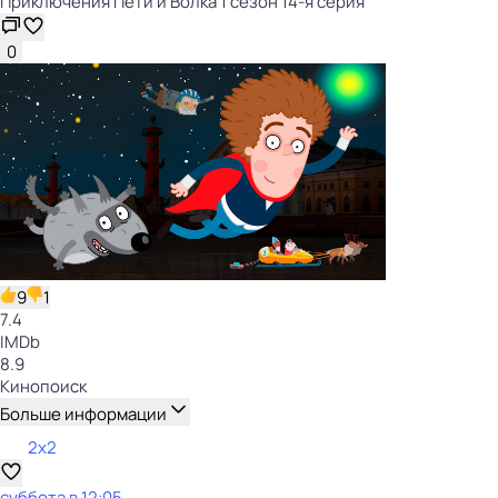
Приключения Пети и Волка 1 сезон 14-я серия
0
9
1
7.4
IMDb
8.9
Кинопоиск
Больше информации
2x2
суббота
в
12:05