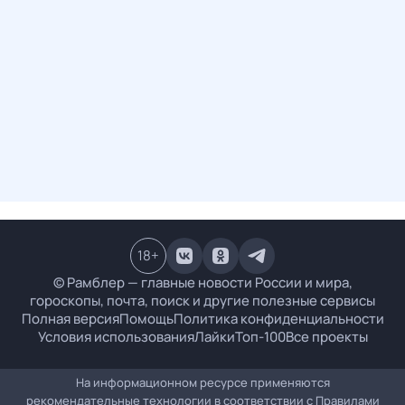
18
+
© Рамблер — главные новости России и мира,
гороскопы, почта, поиск и другие полезные сервисы
Полная версия
Помощь
Политика конфиденциальности
Условия использования
Лайки
Топ-100
Все проекты
На информационном ресурсе применяются
рекомендательные технологии в соответствии с
Правилами