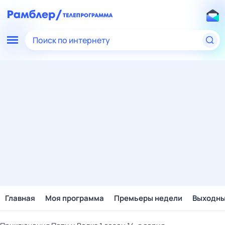
Поиск по интернету
Главная
Моя программа
Премьеры недели
Выходн