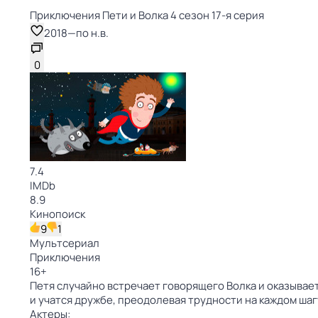
Приключения Пети и Волка 4 сезон 17-я серия
2018
—
по н.в.
0
7.4
IMDb
8.9
Кинопоиск
9
1
Мультсериал
Приключения
16
+
Петя случайно встречает говорящего Волка и оказывае
и учатся дружбе, преодолевая трудности на каждом шаг
Актеры: