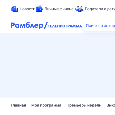
Новости
Личные финансы
Родители и дет
Здоровье
Поиск по инте
Развлечен
Дом и уют
Спорт
Карьера
Авто
Технологи
Жизненные
Сберегаем
Гороскопы
Главная
Моя программа
Премьеры недели
Вых