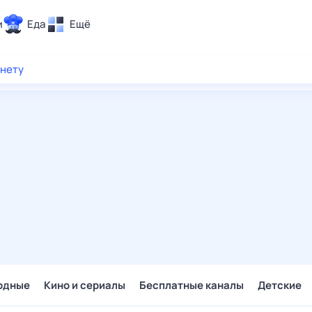
и
Еда
Ещё
Почта
рнету
ия и отдых
Поиск
Погода
ТВ-программа
и и тренды
 ситуации
 вместе
Помощь
одные
Кино и сериалы
Бесплатные каналы
Детские