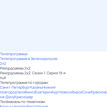
Телепрограмма
Телепрограмма в Зеленодольске
2x2
Рекордсмемы 2х2
Рекордсмемы 2х2. Сезон 1. Серия 19-я
null
Телепрограмма по городам:
Санкт-Петербург
Казань
Нижний
Новгород
Челябинск
Екатеринбург
Новосибирск
Сочи
Красноя
на-Дону
Краснодар
Телеканалы по тематикам:
Кино и сериалы
Бесплатные