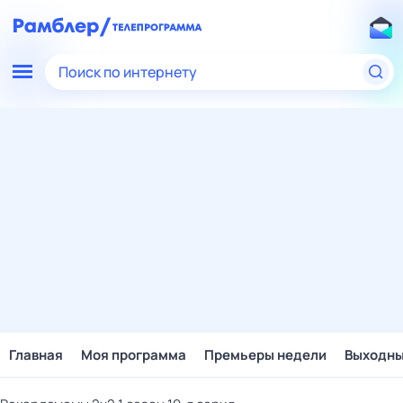
Поиск по интернету
Главная
Моя программа
Премьеры недели
Выходн