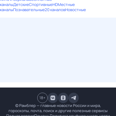
каналы
Детские
Спортивные
HD
Местные
каналы
Познавательные
20 каналов
Новостные
18
+
© Рамблер — главные новости России и мира,
гороскопы, почта, поиск и другие полезные сервисы
Полная версия
Помощь
Политика конфиденциальности