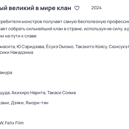
ый великий в мире клан
2024
требителя монстров получает самую бесполезную професси
шает собрать сильнейший клан в стране, используя не силу, а 
м на пути к славе
масита,
Ю Сэридзава,
Ёсукэ Омомо,
Такэхито Коясу,
Сюнсукэ 
сики Накадзима
амура
цуда,
Акихиро Нарита,
Такаси Сояма
ками,
Дзяки,
Ямори-тян
W,
Felix Film