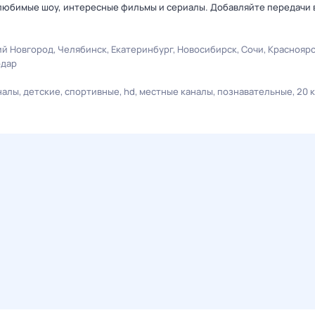
 любимые шоу, интересные фильмы и сериалы. Добавляйте передачи 
й Новгород
Челябинск
Екатеринбург
Новосибирск
Сочи
Краснояр
одар
налы
детские
спортивные
hd
местные каналы
познавательные
20 