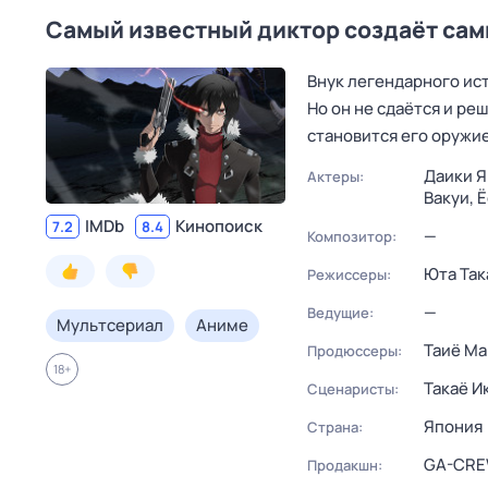
Самый известный диктор создаёт сам
Внук легендарного ис
Но он не сдаётся и ре
становится его оружие
Даики Я
Актеры:
Вакуи,
Ё
IMDb
Кинопоиск
7.2
8.4
—
Композитор:
Юта Так
Режиссеры:
—
Ведущие:
Мультсериал
Аниме
Таиё Ма
Продюссеры:
18
+
Такаё И
Сценаристы:
Япония
Страна:
GA-CRE
Продакшн: