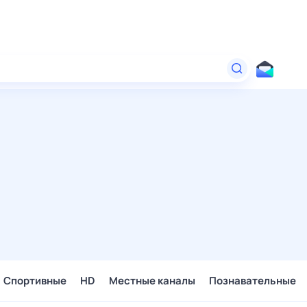
Спортивные
HD
Местные каналы
Познавательные