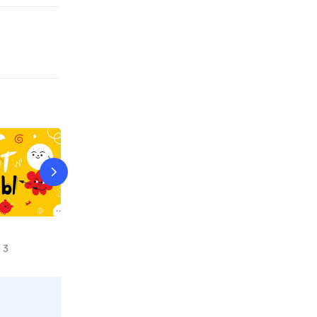
Три кота
Черепашки
 3
7 авг, пт в 06:00
Дом кино
7 авг, пт в 06:0