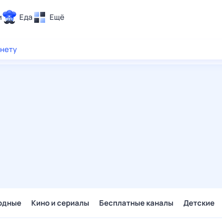
и
Еда
Ещё
Почта
рнету
ия и отдых
Поиск
Погода
ТВ-программа
и и тренды
 ситуации
 вместе
Помощь
одные
Кино и сериалы
Бесплатные каналы
Детские