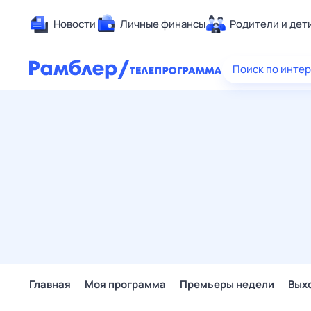
Новости
Личные финансы
Родители и дет
Здоровье
Поиск по инте
Развлечен
Дом и уют
Спорт
Карьера
Авто
Технологи
Жизненные
Сберегаем
Гороскопы
Главная
Моя программа
Премьеры недели
Вых