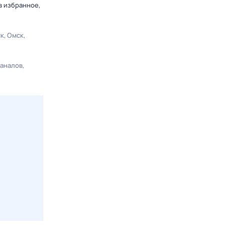
в избранное,
ск
Омск
каналов