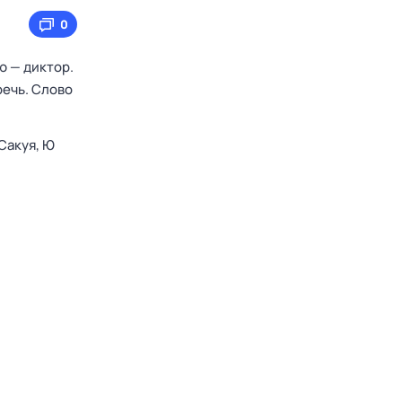
0
ю — диктор.
речь. Слово
Сакуя,
Ю