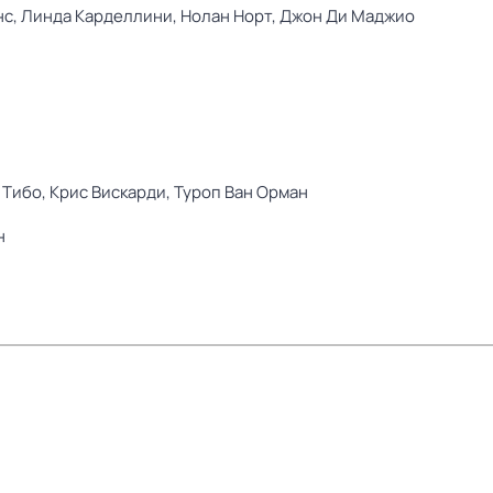
нс,
Линда Карделлини,
Нолан Норт,
Джон Ди Маджио
 Тибо,
Крис Вискарди,
Туроп Ван Орман
н