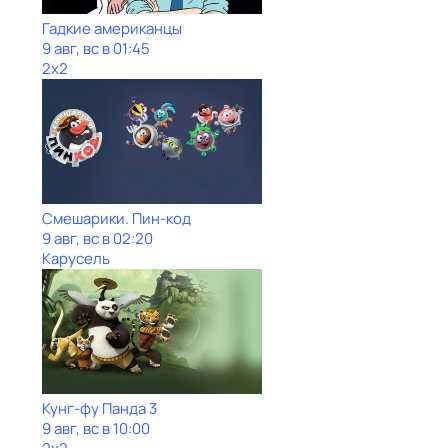
Гадкие американцы
9 авг, вс в 01:45
2x2
Смешарики. Пин-код
9 авг, вс в 02:20
Карусель
Кунг-фу Панда 3
9 авг, вс в 10:00