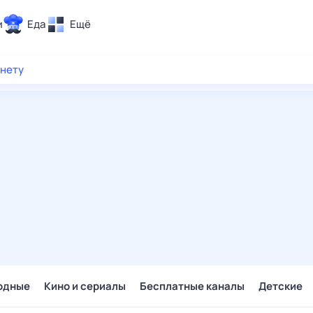
и
Еда
Ещё
Почта
рнету
ия и отдых
Поиск
Погода
ТВ-программа
и и тренды
 ситуации
 вместе
Помощь
одные
Кино и сериалы
Бесплатные каналы
Детские