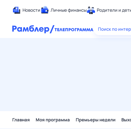
Новости
Личные финансы
Родители и дет
Здоровье
Поиск по инте
Развлечен
Дом и уют
Спорт
Карьера
Авто
Технологи
Жизненные
Сберегаем
Гороскопы
Главная
Моя программа
Премьеры недели
Вых