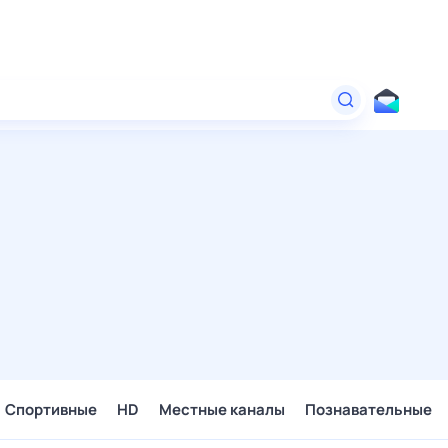
Спортивные
HD
Местные каналы
Познавательные