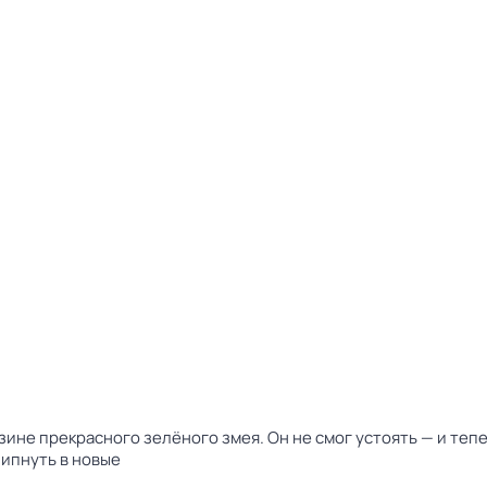
зине прекрасного зелёного змея. Он не смог устоять — и теп
липнуть в новые