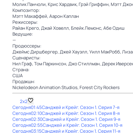
Молик Панчоли,
Крис Хардвик,
Грэй Гриффин,
Мэтт Джо
Композитор:
Мэтт Махаффей,
Аарон Каплан
Режиссеры:
Райан Крего,
Джай Ховелл,
Блейк Лемонс,
Абе Одиш
Ведущие:
—
Продюссеры:
Джеймс Диршбергер,
Джей Хауэлл,
Уилл МакРобб,
Лиза
Сценаристы:
Нил Граф,
Том Паркинсон,
Джо Стиллман,
Дерек Иверсе
Страна:
США
Продакшн:
Nickelodeon Animation Studios,
Forest City Rockers
2x2
Сегодня
01:45
Санджей и Крейг
. Сезон 1
. Серия 7-я
Сегодня
02:10
Санджей и Крейг
. Сезон 1
. Серия 8-я
Сегодня
02:30
Санджей и Крейг
. Сезон 1
. Серия 9-я
Сегодня
02:55
Санджей и Крейг
. Сезон 1
. Серия 10-я
Сегодня
03:15
Санджей и Крейг
. Сезон 1
. Серия 11-я