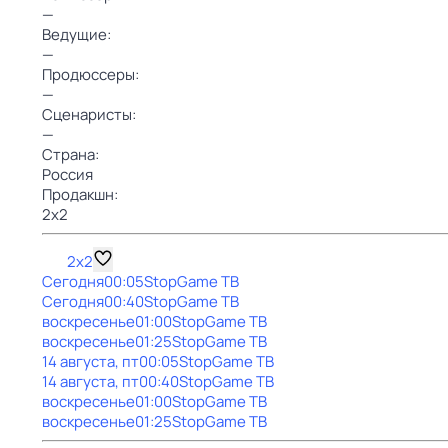
—
Ведущие:
—
Продюссеры:
—
Сценаристы:
—
Страна:
Россия
Продакшн:
2x2
2x2
Сегодня
00:05
StopGame ТВ
Сегодня
00:40
StopGame ТВ
воскресенье
01:00
StopGame ТВ
воскресенье
01:25
StopGame ТВ
14 августа, пт
00:05
StopGame ТВ
14 августа, пт
00:40
StopGame ТВ
воскресенье
01:00
StopGame ТВ
воскресенье
01:25
StopGame ТВ