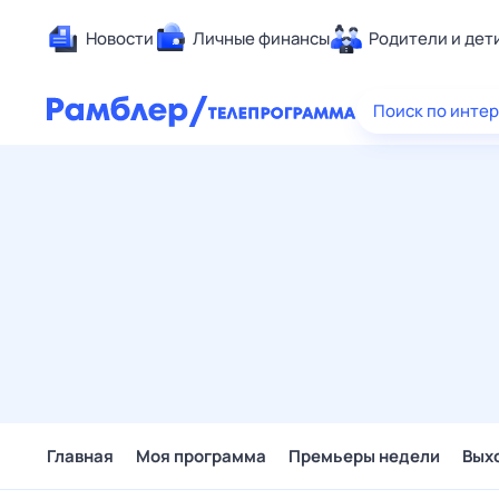
Новости
Личные финансы
Родители и дет
Здоровье
Поиск по инте
Развлечен
Дом и уют
Спорт
Карьера
Авто
Технологи
Жизненные
Сберегаем
Гороскопы
Главная
Моя программа
Премьеры недели
Вых