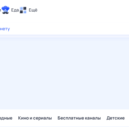
и
Еда
Ещё
Почта
рнету
ия и отдых
Поиск
Погода
ТВ-программа
и и тренды
 ситуации
 вместе
Помощь
одные
Кино и сериалы
Бесплатные каналы
Детские