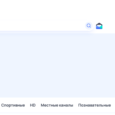
Спортивные
HD
Местные каналы
Познавательные