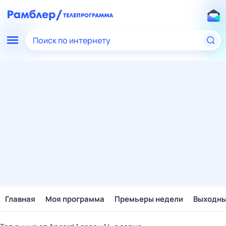
Поиск по интернету
Главная
Моя программа
Премьеры недели
Выходн