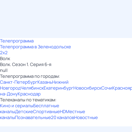
Телепрограмма
Телепрограмма в Зеленодольске
2x2
Волк
Волк. Сезон 1. Серия 6-я
null
Телепрограмма по городам:
Санкт-Петербург
Казань
Нижний
Новгород
Челябинск
Екатеринбург
Новосибирск
Сочи
Красноя
на-Дону
Краснодар
Телеканалы по тематикам:
Кино и сериалы
Бесплатные
каналы
Детские
Спортивные
HD
Местные
каналы
Познавательные
20 каналов
Новостные