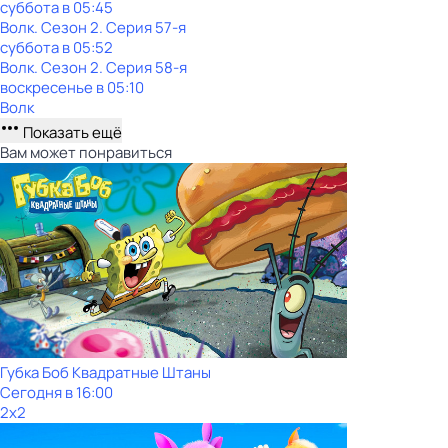
суббота
в
05:45
Волк
. Сезон 2
. Серия 57-я
суббота
в
05:52
Волк
. Сезон 2
. Серия 58-я
воскресенье
в
05:10
Волк
Показать ещё
Вам может понравиться
Губка Боб Квадратные Штаны
Сегодня в 16:00
2x2