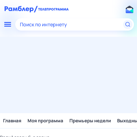
Поиск по интернету
Главная
Моя программа
Премьеры недели
Выходн