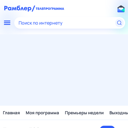
Поиск по интернету
Главная
Моя программа
Премьеры недели
Выходн