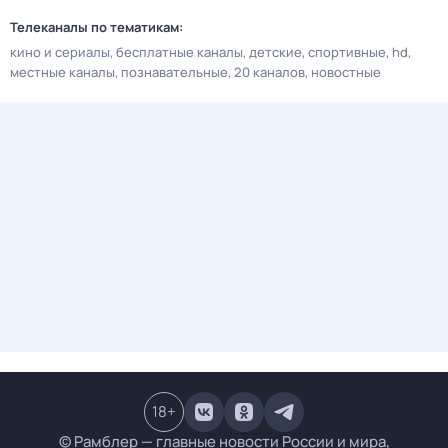
Телеканалы по тематикам:
кино и сериалы
бесплатные каналы
детские
спортивные
hd
местные каналы
познавательные
20 каналов
новостные
18
+
© Рамблер — главные новости России и мира,