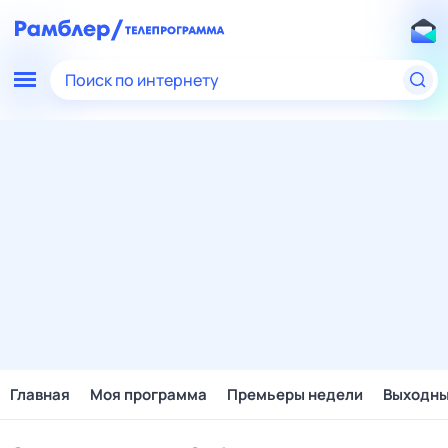
Поиск по интернету
Главная
Моя программа
Премьеры недели
Выходн