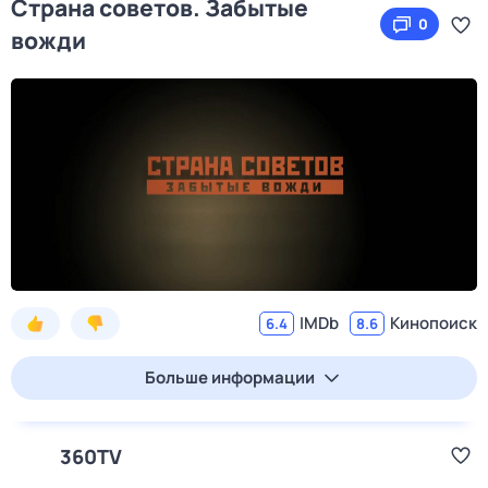
Страна советов. Забытые
0
вожди
IMDb
Кинопоиск
6.4
8.6
Больше информации
360TV