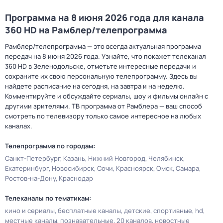
Программа на 8 июня 2026 года для канала
360 HD на Рамблер/телепрограмма
Рамблер/телепрограмма — это всегда актуальная программа
передач на 8 июня 2026 года. Узнайте, что покажет телеканал
360 HD в Зеленодольске, отметьте интересные передачи и
сохраните их свою персональную телепрограмму. Здесь вы
найдете расписание на сегодня, на завтра и на неделю.
Комментируйте и обсуждайте сериалы, шоу и фильмы онлайн с
другими зрителями. ТВ программа от Рамблера — ваш способ
смотреть по телевизору только самое интересное на любых
каналах.
Телепрограмма по городам:
Санкт-Петербург
Казань
Нижний Новгород
Челябинск
Екатеринбург
Новосибирск
Сочи
Красноярск
Омск
Самара
Ростов-на-Дону
Краснодар
Телеканалы по тематикам:
кино и сериалы
бесплатные каналы
детские
спортивные
hd
местные каналы
познавательные
20 каналов
новостные