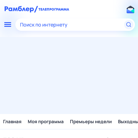
Поиск по интернету
Главная
Моя программа
Премьеры недели
Выходн