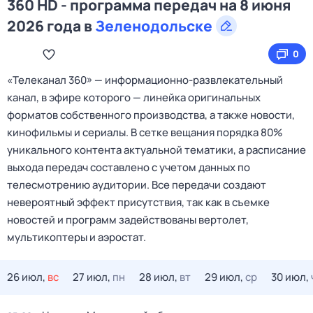
360 HD - программа передач на 8 июня
2026 года в
Зеленодольске
0
«Телеканал 360» — информационно‑развлекательный
канал, в эфире которого — линейка оригинальных
форматов собственного производства, а также новости,
кинофильмы и сериалы. В сетке вещания порядка 80%
уникального контента актуальной тематики, а расписание
выхода передач составлено с учетом данных по
телесмотрению аудитории. Все передачи создают
невероятный эффект присутствия, так как в съемке
новостей и программ задействованы вертолет,
мультикоптеры и аэростат.
26 июл,
вс
27 июл,
пн
28 июл,
вт
29 июл,
ср
30 июл,