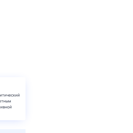
итический
етным
тивной