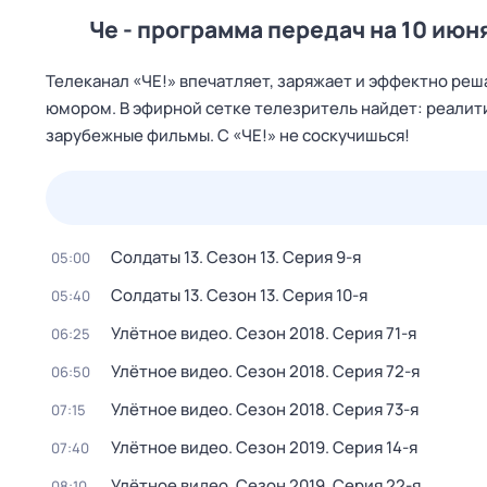
Че - программа передач на 10 июн
Телеканал «ЧЕ!» впечатляет, заряжает и эффектно реша
юмором. В эфирной сетке телезритель найдет: реалит
зарубежные фильмы. С «ЧЕ!» не соскучишься!
23 июл,
чт
24 июл,
пт
25 июл,
сб
26 июл,
вс
Солдаты 13
. Сезон 13
. Серия 9-я
05:00
Солдаты 13
. Сезон 13
. Серия 10-я
05:40
Улётное видео
. Сезон 2018
. Серия 71-я
06:25
Улётное видео
. Сезон 2018
. Серия 72-я
06:50
Улётное видео
. Сезон 2018
. Серия 73-я
07:15
Улётное видео
. Сезон 2019
. Серия 14-я
07:40
Улётное видео
. Сезон 2019
. Серия 22-я
08:10