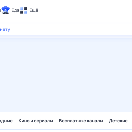
и
Еда
Ещё
Почта
рнету
ия и отдых
Поиск
Погода
ТВ-программа
и и тренды
 ситуации
 вместе
Помощь
одные
Кино и сериалы
Бесплатные каналы
Детские