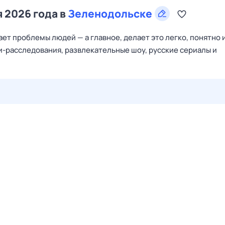
я 2026 года в
Зеленодольске
ет проблемы людей — а главное, делает это легко, понятно и
и-расследования, развлекательные шоу, русские сериалы и
27 июл,
пн
28 июл,
вт
29 июл,
ср
30 июл,
чт
31 июл,