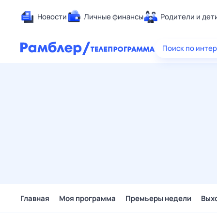
Новости
Личные финансы
Родители и дет
Здоровье
Поиск по инте
Развлечен
Дом и уют
Спорт
Карьера
Авто
Технологи
Жизненные
Сберегаем
Гороскопы
Главная
Моя программа
Премьеры недели
Вых