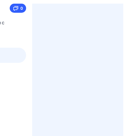
0
 с
пт
1 авг,
сб
2 авг,
вс
3 авг,
пн
4 авг,
вт
Вчера
Сегод