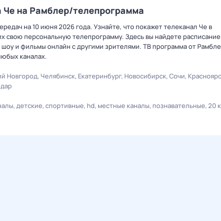
а Че на Рамблер/телепрограмма
редач на 10 июня 2026 года. Узнайте, что покажет телеканал Че в
х свою персональную телепрограмму. Здесь вы найдете расписание 
 шоу и фильмы онлайн с другими зрителями. ТВ программа от Рамбле
любых каналах.
й Новгород
Челябинск
Екатеринбург
Новосибирск
Сочи
Краснояр
одар
налы
детские
спортивные
hd
местные каналы
познавательные
20 