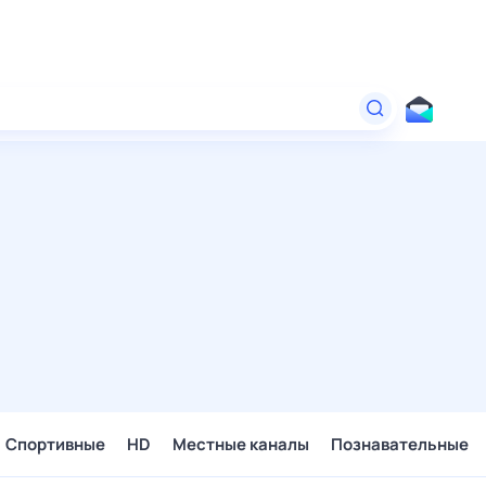
Спортивные
HD
Местные каналы
Познавательные