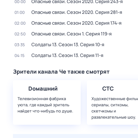
Опасные связи
. Сезон 2020
. Серия 243-я
00:00
Опасные связи
. Сезон 2020
. Серия 281-я
01:00
Опасные связи
. Сезон 2020
. Серия 174-я
02:00
Опасные связи
. Сезон 1
. Серия 119-я
02:50
Солдаты 13
. Сезон 13
. Серия 10-я
03:35
Солдаты 13
. Сезон 13
. Серия 11-я
04:15
Зрители канала Че также смотрят
Dомашний
СТС
Телевизионная фабрика
Художественные филь
уюта, где каждый зритель
сериалы, ситкомы,
найдет что‑нибудь по душе.
скетчкомы и
развлекательные шоу.