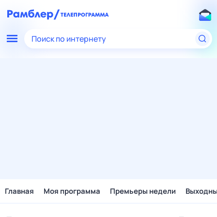
Поиск по интернету
Главная
Моя программа
Премьеры недели
Выходн