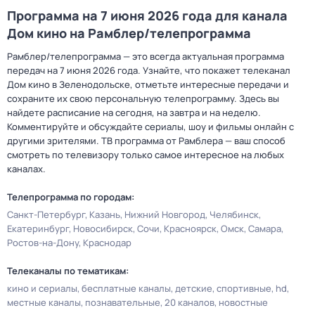
Программа на 7 июня 2026 года для канала
Дом кино на Рамблер/телепрограмма
Рамблер/телепрограмма — это всегда актуальная программа
передач на 7 июня 2026 года. Узнайте, что покажет телеканал
Дом кино в Зеленодольске, отметьте интересные передачи и
сохраните их свою персональную телепрограмму. Здесь вы
найдете расписание на сегодня, на завтра и на неделю.
Комментируйте и обсуждайте сериалы, шоу и фильмы онлайн с
другими зрителями. ТВ программа от Рамблера — ваш способ
смотреть по телевизору только самое интересное на любых
каналах.
Телепрограмма по городам:
Санкт-Петербург
Казань
Нижний Новгород
Челябинск
Екатеринбург
Новосибирск
Сочи
Красноярск
Омск
Самара
Ростов-на-Дону
Краснодар
Телеканалы по тематикам:
кино и сериалы
бесплатные каналы
детские
спортивные
hd
местные каналы
познавательные
20 каналов
новостные