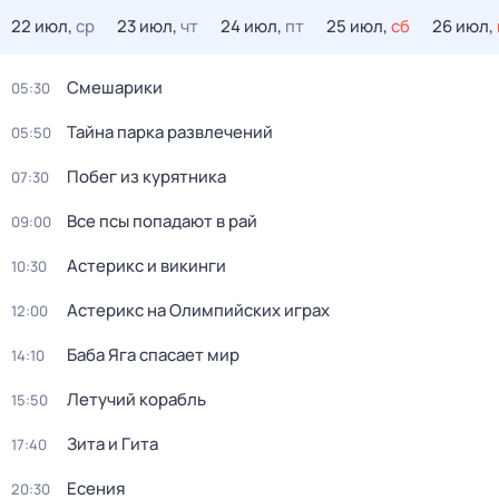
22 июл,
ср
23 июл,
чт
24 июл,
пт
25 июл,
сб
26 июл,
Смешарики
05:30
Тайна парка развлечений
05:50
Побег из курятника
07:30
Все псы попадают в рай
09:00
Астерикс и викинги
10:30
Астерикс на Олимпийских играх
12:00
Баба Яга спасает мир
14:10
Летучий корабль
15:50
Зита и Гита
17:40
Есения
20:30