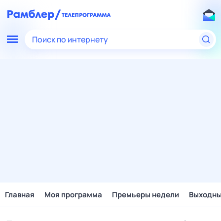
Поиск по интернету
Главная
Моя программа
Премьеры недели
Выходн