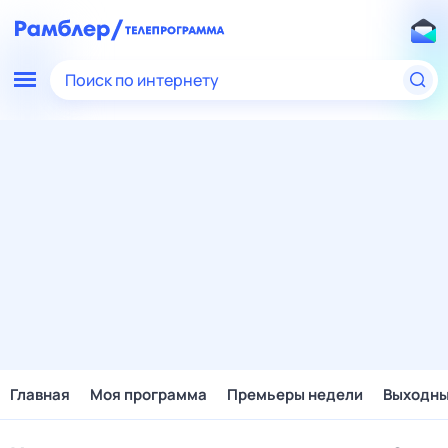
Поиск по интернету
Главная
Моя программа
Премьеры недели
Выходн