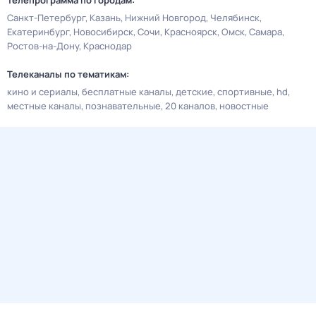
Телепрограмма по городам:
Санкт-Петербург
Казань
Нижний Новгород
Челябинск
Екатеринбург
Новосибирск
Сочи
Красноярск
Омск
Самара
Ростов-на-Дону
Краснодар
Телеканалы по тематикам:
кино и сериалы
бесплатные каналы
детские
спортивные
hd
местные каналы
познавательные
20 каналов
новостные