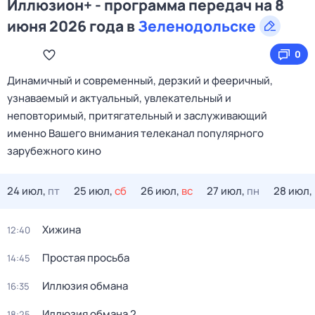
Иллюзион+ - программа передач на 8
июня 2026 года в
Зеленодольске
0
Динамичный и современный, дерзкий и фееричный,
узнаваемый и актуальный, увлекательный и
неповторимый, притягательный и заслуживающий
именно Вашего внимания телеканал популярного
зарубежного кино
24 июл,
пт
25 июл,
сб
26 июл,
вс
27 июл,
пн
28 июл,
Хижина
12:40
Простая просьба
14:45
Иллюзия обмана
16:35
Иллюзия обмана 2
18:25