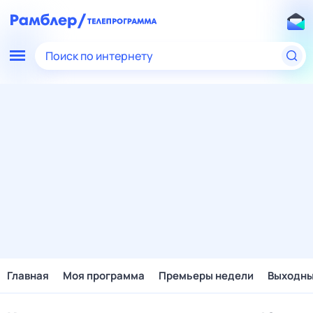
Поиск по интернету
Главная
Моя программа
Премьеры недели
Выходн