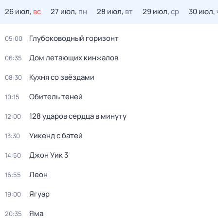
26 июл,
вс
27 июл,
пн
28 июл,
вт
29 июл,
ср
30 июл,
Глубоководный горизонт
05:00
Дом летающих кинжалов
06:35
Кухня со звёздами
08:30
Обитель теней
10:15
128 ударов сердца в минуту
12:00
Уикенд с батей
13:30
Джон Уик 3
14:50
Леон
16:55
Ягуар
19:00
Яма
20:35