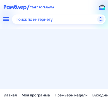
Поиск по интернету
Главная
Моя программа
Премьеры недели
Выходн